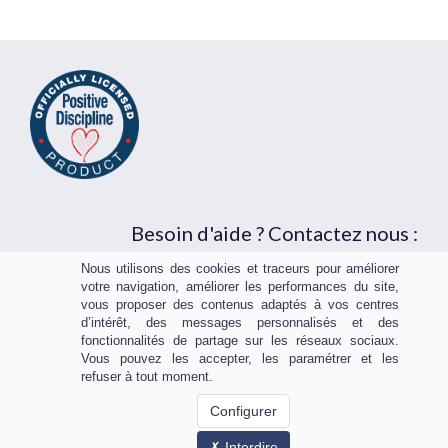
Besoin d'aide ? Contactez nous :
contact@ateliersdpenligne.com
Nous utilisons des cookies et traceurs pour améliorer
votre navigation, améliorer les performances du site,
vous proposer des contenus adaptés à vos centres
d’intérêt, des messages personnalisés et des
fonctionnalités de partage sur les réseaux sociaux.
Vous pouvez les accepter, les paramétrer et les
refuser à tout moment.
Mentions légales
-
CGV
-
Contact
Configurer
POSITIVACT - La Famille Positive - l'Académie du positif
Interdire